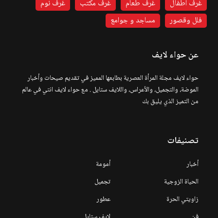
غرف أطفال
غرف طعام
غرف مكتب
غرف نوم
فلل وقصور
مساجد و جوامع
عن حواء لايف
حواء لايف مجلة المرأة العصرية بطابعها المميز في تقديم صيحات وأخبار
الموضة، والتجميل، والأعراس، واللايف ستايل . مع حواء لايف انتي في عالم
من التميز الذي يليق بك
تصنيفات
أخبار
أمومة
الحياة الزوجية
تجميل
زاويتي الحرة
عطور
فن
لايف ستايل