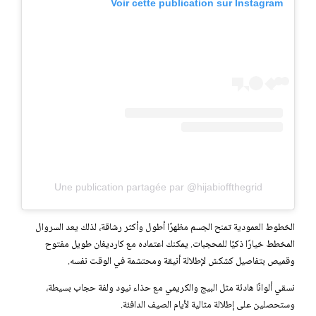
Voir cette publication sur Instagram
Une publication partagée par @hijabioffthegrid
الخطوط العمودية تمنح الجسم مظهرًا أطول وأكثر رشاقة، لذلك يعد السروال
المخطط خيارًا ذكيًا للمحجبات. يمكنك اعتماده مع كارديغان طويل مفتوح
وقميص بتفاصيل كشكش لإطلالة أنيقة ومحتشمة في الوقت نفسه.
نسقي ألوانًا هادئة مثل البيج والكريمي مع حذاء نيود ولفة حجاب بسيطة،
وستحصلين على إطلالة مثالية لأيام الصيف الدافئة.