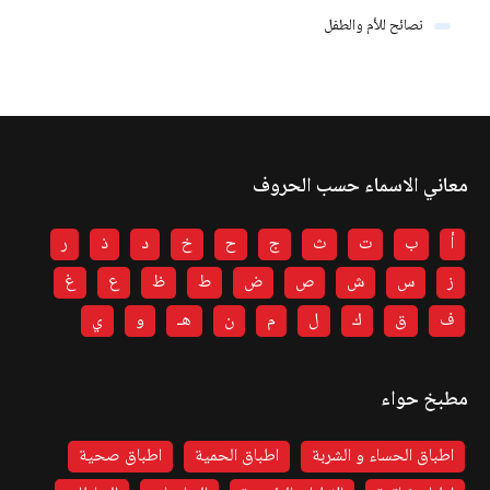
نصائح للأم والطفل
معاني الاسماء حسب الحروف
أ
ب
ت
ث
ج
ح
خ
د
ذ
ر
ز
س
ش
ص
ض
ط
ظ
ع
غ
ف
ق
ك
ل
م
ن
هـ
و
ي
مطبخ حواء
اطباق الحساء و الشربة
اطباق الحمية
اطباق صحية