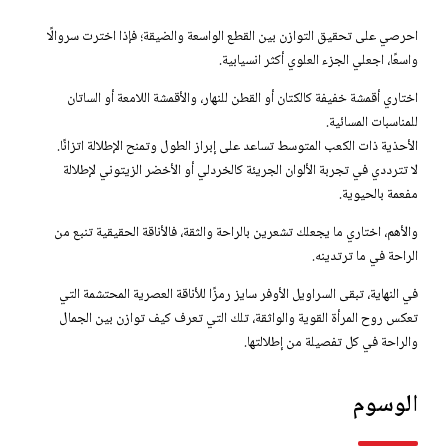
احرصي على تحقيق التوازن بين القطع الواسعة والضيقة؛ فإذا اخترت سروالًا
واسعًا، اجعلي الجزء العلوي أكثر انسيابية.
اختاري أقمشة خفيفة كالكتان أو القطن للنهار، والأقمشة اللامعة أو الساتان
للمناسبات المسائية.
الأحذية ذات الكعب المتوسط تساعد على إبراز الطول وتمنح الإطلالة اتزانًا.
لا تترددي في تجربة الألوان الجريئة كالخردلي أو الأخضر الزيتوني لإطلالة
مفعمة بالحيوية.
والأهم، اختاري ما يجعلك تشعرين بالراحة والثقة، فالأناقة الحقيقية تنبع من
الراحة في ما ترتدينه.
في النهاية، تبقى السراويل الأوفر سايز رمزًا للأناقة العصرية المحتشمة التي
تعكس روح المرأة القوية والواثقة، تلك التي تعرف كيف توازن بين الجمال
والراحة في كل تفصيلة من إطلالتها.
الوسوم