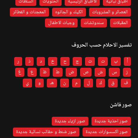
اطباق نباتية
الاطباق الرئيسية
الحلويات
السلطات
العصائر و المشروبات
الكيك و الجاتوه
المعجنات و الفطائر
المقبلات
سندوتشات
وجبات الاطفال
تفسير الاحلام حسب الحروف
أ
ب
ت
ث
ج
ح
خ
د
ذ
ر
ز
س
ش
ص
ض
ط
ظ
ع
غ
ف
ق
ك
ل
م
ن
هـ
و
ي
صور فاشن
صور احذية جديدة
صور ازياء جديدة
صور اكسسوارات جديدة
صور شنط و حقائب نسائية جديدة