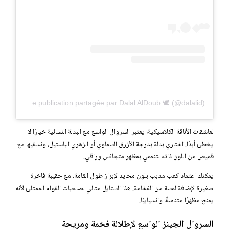
Une publication partagée par Dalal AlDoub 🕊 (@dalalid)
لعاشقات الأناقة الكلاسيكية، يعتبر السروال الواسع مع البدلة النسائية خيارًا لا
يخطئ أبدًا. اختاري بدلة بدرجة الأزرق السماوي أو الزهري الباستيل، ونسقيها مع
قميص من اللون ذاته لتنعمي بمظهر متجانس وراقي.
يمكنك اعتماد كعب مدبب بلون محايد لإبراز طول القامة، مع حقيبة فاخرة
صغيرة لإضافة لمسة من الفخامة. هذا الستايل مثالي لصاحبات القوام الممتلئ لأنه
يمنح مظهرًا متناسقًا وانسيابيًا.
السروال الجينز الواسع لإطلالة فخمة ومريحة