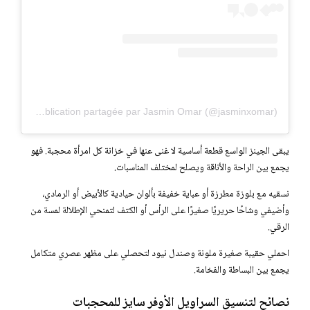
Une publication partagée par Jasmin Omar (@jasminxomar)
يبقى الجينز الواسع قطعة أساسية لا غنى عنها في خزانة كل امرأة محجبة. فهو
يجمع بين الراحة والأناقة ويصلح لمختلف المناسبات.
نسقيه مع بلوزة مطرزة أو عباية خفيفة بألوان حيادية كالأبيض أو الرمادي،
وأضيفي وشاحًا حريريًا صغيرًا على الرأس أو الكتف لتمنحي الإطلالة لمسة من
الرقي.
احملي حقيبة صغيرة ملونة وصندل نيود لتحصلي على مظهر عصري متكامل
يجمع بين البساطة والفخامة.
نصائح لتنسيق السراويل الأوفر سايز للمحجبات