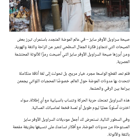
صيحة سراويل الأوفر سايز – في عالم الموضة المتجدد باستمرار، تبرز بعض
الصيحات التي تتجاوز فكرة الجمال السطحي لتعبر عن الراحة والثقة والهوية،
ومن أبرزها صيحة السراويل الأوفر سايز التي أصبحت رمزًا للأنوثة المحتشمة
العصرية.
فلم تعد القطع الواسعة مجرد خيار مريح، بل تحولت إلى لغة أناقة متكاملة
تتحدث بها مدونات الموضة حول العالم، خصوصًا المحجبات اللواتي يجمعن
ببراعة بين الرقي والحشمة.
هذه السراويل تمنحك حرية الحركة وتنساب بانسيابية مع أي إطلالة، سواء
اخترت أسلوبًا عمليًا ليوم طويل أو لمسة فخمة لمناسباتك المسائية.
وفي السطور التالية، نستعرض لك أجمل موديلات السراويل الأوفر سايز
المستوحاة من مدونات الموضة، مع أفكار تساعدك على تنسيقها بطريقة مفعمة
بالثقة والأنوثة.