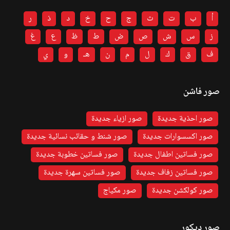
أ
ب
ت
ث
ج
ح
خ
د
ذ
ر
ز
س
ش
ص
ض
ط
ظ
ع
غ
ف
ق
ك
ل
م
ن
هـ
و
ي
صور فاشن
صور احذية جديدة
صور ازياء جديدة
صور اكسسوارات جديدة
صور شنط و حقائب نسائية جديدة
صور فساتين اطفال جديدة
صور فساتين خطوبة جديدة
صور فساتين زفاف جديدة
صور فساتين سهرة جديدة
صور كولكشن جديدة
صور مكياج
صور ديكور