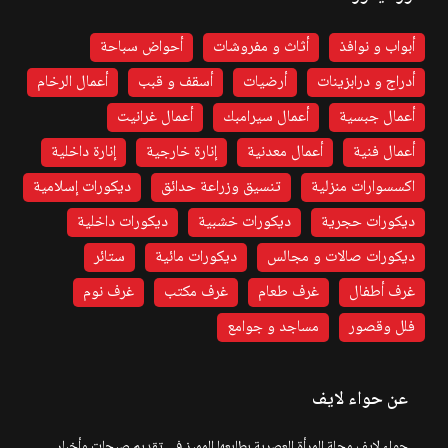
أبواب و نوافذ
أثاث و مفروشات
أحواض سباحة
أدراج و درابزينات
أرضيات
أسقف و قبب
أعمال الرخام
أعمال جبسية
أعمال سيرامبك
أعمال غرانيت
أعمال فنية
أعمال معدنية
إنارة خارجية
إنارة داخلية
اكسسوارات منزلية
تنسيق وزراعة حدائق
ديكورات إسلامية
ديكورات حجرية
ديكورات خشبية
ديكورات داخلية
ديكورات صالات و مجالس
ديكورات مائية
ستائر
غرف أطفال
غرف طعام
غرف مكتب
غرف نوم
فلل وقصور
مساجد و جوامع
عن حواء لايف
حواء لايف مجلة المرأة العصرية بطابعها المميز في تقديم صيحات وأخبار