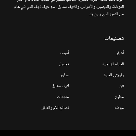
الموضة، والتجميل، والأعراس، واللايف ستايل . مع حواء لايف انتي في عالم
من التميز الذي يليق بك
تصنيفات
أخبار
أمومة
الحياة الزوجية
تجميل
زاويتي الحرة
عطور
فن
لايف ستايل
مطبخ
منوعات
موضه
نصائح للأم والطفل