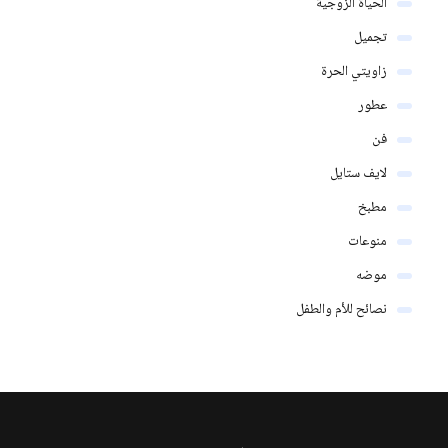
الحياة الزوجية
تجميل
زاويتي الحرة
عطور
فن
لايف ستايل
مطبخ
منوعات
موضه
نصائح للأم والطفل