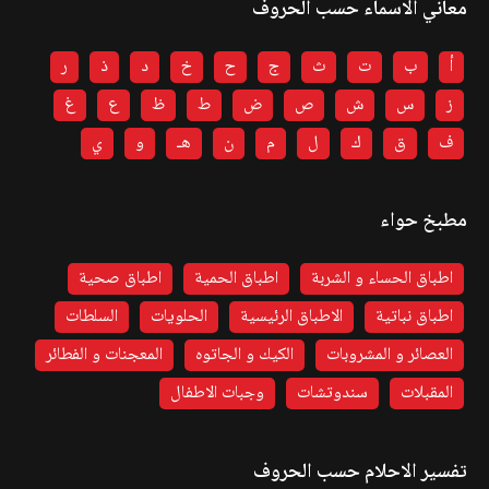
معاني الاسماء حسب الحروف
أ
ب
ت
ث
ج
ح
خ
د
ذ
ر
ز
س
ش
ص
ض
ط
ظ
ع
غ
ف
ق
ك
ل
م
ن
هـ
و
ي
مطبخ حواء
اطباق الحساء و الشربة
اطباق الحمية
اطباق صحية
اطباق نباتية
الاطباق الرئيسية
الحلويات
السلطات
العصائر و المشروبات
الكيك و الجاتوه
المعجنات و الفطائر
المقبلات
سندوتشات
وجبات الاطفال
تفسير الاحلام حسب الحروف