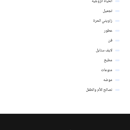
الحياة الزوجية
تجميل
زاويتي الحرة
عطور
فن
لايف ستايل
مطبخ
منوعات
موضه
نصائح للأم والطفل