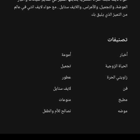
الموضة، والتجميل، والأعراس، واللايف ستايل . مع حواء لايف انتي في عالم
من التميز الذي يليق بك
تصنيفات
أخبار
أمومة
الحياة الزوجية
تجميل
زاويتي الحرة
عطور
فن
لايف ستايل
مطبخ
منوعات
موضه
نصائح للأم والطفل