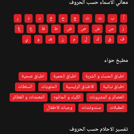
معاني الاسماء حسب الحروف
أ
ب
ت
ث
ج
ح
خ
د
ذ
ر
ز
س
ش
ص
ض
ط
ظ
ع
غ
ف
ق
ك
ل
م
ن
هـ
و
ي
مطبخ حواء
اطباق الحساء و الشربة
اطباق الحمية
اطباق صحية
اطباق نباتية
الاطباق الرئيسية
الحلويات
السلطات
العصائر و المشروبات
الكيك و الجاتوه
المعجنات و الفطائر
المقبلات
سندوتشات
وجبات الاطفال
تفسير الاحلام حسب الحروف