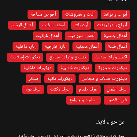
أبواب و نوافذ
أثاث و مفروشات
أحواض سباحة
أدراج و درابزينات
أرضيات
أسقف و قبب
أعمال الرخام
أعمال جبسية
أعمال سيرامبك
أعمال غرانيت
أعمال فنية
أعمال معدنية
إنارة خارجية
إنارة داخلية
اكسسوارات منزلية
تنسيق وزراعة حدائق
ديكورات إسلامية
ديكورات حجرية
ديكورات خشبية
ديكورات داخلية
ديكورات صالات و مجالس
ديكورات مائية
ستائر
غرف أطفال
غرف طعام
غرف مكتب
غرف نوم
فلل وقصور
مساجد و جوامع
عن حواء لايف
حواء لايف مجلة المرأة العصرية بطابعها المميز في تقديم صيحات وأخبار