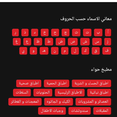
معاني الاسماء حسب الحروف
أ
ب
ت
ث
ج
ح
خ
د
ذ
ر
ز
س
ش
ص
ض
ط
ظ
ع
غ
ف
ق
ك
ل
م
ن
هـ
و
ي
مطبخ حواء
اطباق الحساء و الشربة
اطباق الحمية
اطباق صحية
اطباق نباتية
الاطباق الرئيسية
الحلويات
السلطات
العصائر و المشروبات
الكيك و الجاتوه
المعجنات و الفطائر
المقبلات
سندوتشات
وجبات الاطفال