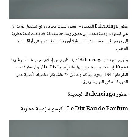
عطور Balenciaga الجديدة – العطور ليست مجرد روائح تستعمل يوميًا، بل
هي كبسولات زمنية تحملنا إلى عصور ومشاهد مختلفة. قد تنقلك نفحة عطرية
إلى باريس في الخمسينات، أو إلى فيلا أوروبية وسط الثلوج في أوائل القرن
الماضي.
واليوم، تعيد دار Balenciaga كتابة التاريخ عبر إطلاق مجموعة عطور فريدة
تضم 10 إبداعات جديدة، من بينها إعادة إحياء “Le Dix”، أول عطر قدمته
الدار عام 1947، ليعود إلينا كما ولد قبل 78 عامًا، بكل تفاصيله الأصلية حتى
الشريط القطني المربوط يدويًا.
عطور Balenciaga الجديدة
Le Dix Eau de Parfum : كبسولة زمنية عطرية