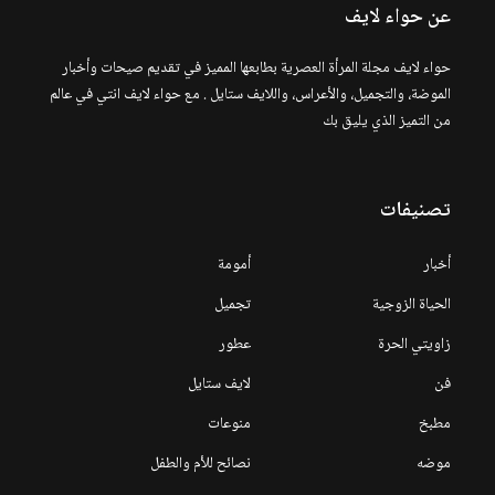
عن حواء لايف
حواء لايف مجلة المرأة العصرية بطابعها المميز في تقديم صيحات وأخبار
الموضة، والتجميل، والأعراس، واللايف ستايل . مع حواء لايف انتي في عالم
من التميز الذي يليق بك
تصنيفات
أخبار
أمومة
الحياة الزوجية
تجميل
زاويتي الحرة
عطور
فن
لايف ستايل
مطبخ
منوعات
موضه
نصائح للأم والطفل