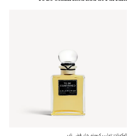
المكونات: توليب كيمونو، شاي فضي نادر.