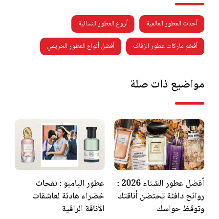
أحدث العطور العالمية
أروع العطور النسائية
أفخم ماركات عطور الزفاف
أفضل أنواع العطور الحريمي
مواضيع ذات صلة
أفضل عطور الشتاء 2026 :
عطور البامبو : نفحات
روائح دافئة تحتضن أناقتك
خضراء هادئة لعاشقات
وتوقظ حواسك
الأناقة الراقية