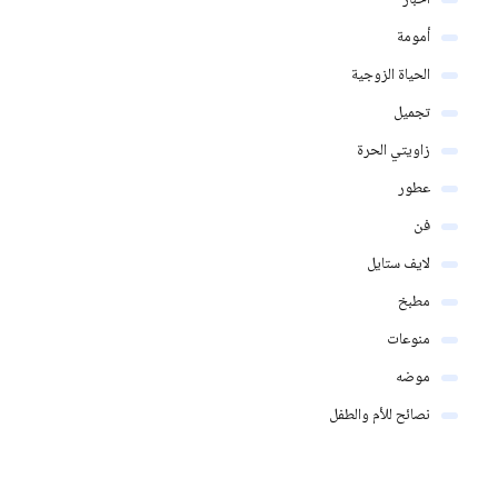
أمومة
الحياة الزوجية
تجميل
زاويتي الحرة
عطور
فن
لايف ستايل
مطبخ
منوعات
موضه
نصائح للأم والطفل