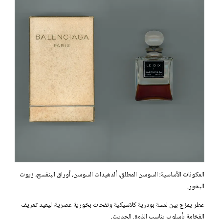
المكونات الأساسية: السوسن المطلق، ألدهيدات السوسن، أوراق البنفسج، زيوت
البخور.
عطر يمزج بين لمسة بودرية كلاسيكية ونفحات بخورية عصرية، ليعيد تعريف
الفخامة بأسلوب يناسب الذوق الحديث.