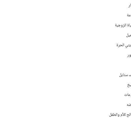
ر
مة
اة الزوجية
يل
يتي الحرة
ر
ف ستايل
خ
عات
ه
ح للأم والطفل