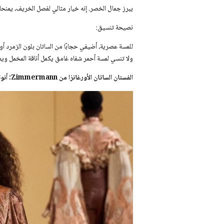
يبرز جمال الخصر. إنه خيار مثالي لفصل الخريف، يمنحك
نصيحة تنسيق:
للمسة عصرية، أضيفي حجابًا من الساتان بلون الزمرد أو
ولا تنسي لمسة أحمر شفاه غامق يكمل أناقة المخمل وي
الفستان الساتان الأورغانزا من Zimmermann: أنوثة الورد المتفتح