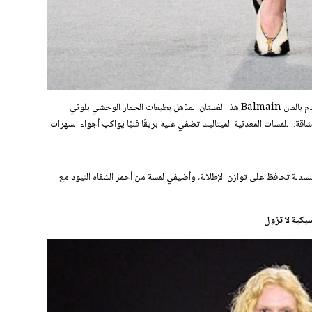
لفتاة تبحث عن حضورٍ قوي في المناسبات المسائية، يقدم بالمان Balmain هذا الفستان المذهل بطبعات الحمار الوحشي بلوني
اقة. اللمسات المعدنية الميتاليك تضفي عليه بريقًا فنيًا يواكب أجواء السهرات.
منسدلة تحافظ على توازن الإطلالة، وأضيفي لمسة من أحمر الشفاه النيود مع