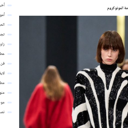
أخبا
أمو
الحي
تجم
زاو
عطو
فن
لاي
مطب
منو
موض
نصائ