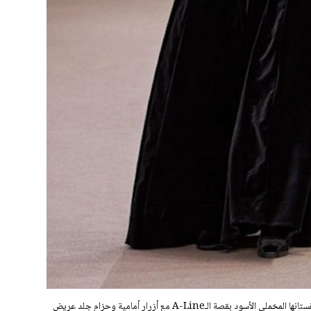
تعيد ماكس مارا Max Mara تعريف الأنوثة الراقية بفستانها المخملي الأسود بقصة الـA-Line مع أزرار أمامية وحزام جلد عريض