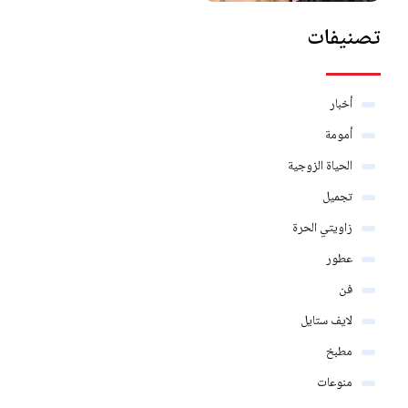
تصنيفات
أخبار
أمومة
الحياة الزوجية
تجميل
زاويتي الحرة
عطور
فن
لايف ستايل
مطبخ
منوعات