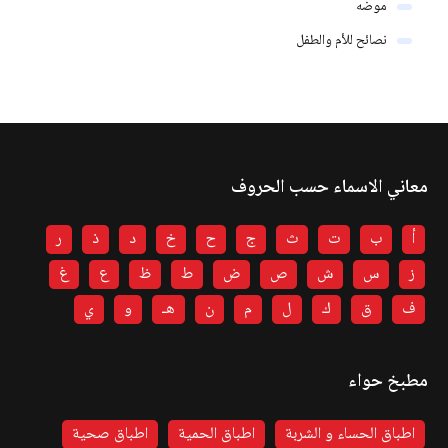
موضه
نصائح للأم والطفل
معاني الاسماء حسب الحروف
أ
ب
ت
ث
ج
ح
خ
د
ذ
ر
ز
س
ش
ص
ض
ط
ظ
ع
غ
ف
ق
ك
ل
م
ن
هـ
و
ي
مطبخ حواء
اطباق الحساء و الشربة
اطباق الحمية
اطباق صحية