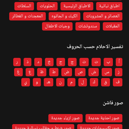
اطباق نباتية
الاطباق الرئيسية
الحلويات
السلطات
العصائر و المشروبات
الكيك و الجاتوه
المعجنات و الفطائر
المقبلات
سندوتشات
وجبات الاطفال
تفسير الاحلام حسب الحروف
أ
ب
ت
ث
ج
ح
خ
د
ذ
ر
ز
س
ش
ص
ض
ط
ظ
ع
غ
ف
ق
ك
ل
م
ن
هـ
و
ي
صور فاشن
صور احذية جديدة
صور ازياء جديدة
صور اكسسوارات جديدة
صور شنط و حقائب نسائية جديدة