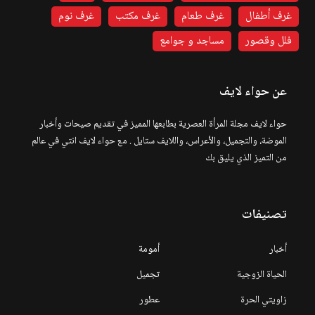
غرف أطفال
غرف طعام
غرف مكتب
غرف نوم
فلل وقصور
مساجد و جوامع
عن حواء لايف
حواء لايف مجلة المرأة العصرية بطابعها المميز في تقديم صيحات وأخبار
الموضة، والتجميل، والأعراس، واللايف ستايل . مع حواء لايف انتي في عالم
من التميز الذي يليق بك
تصنيفات
أخبار
أمومة
الحياة الزوجية
تجميل
زاويتي الحرة
عطور