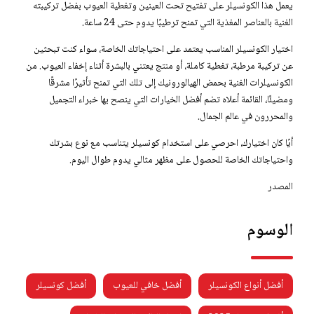
يعمل هذا الكونسيلر على تفتيح تحت العينين وتغطية العيوب بفضل تركيبته
الغنية بالعناصر المغذية التي تمنح ترطيبًا يدوم حتى 24 ساعة.
اختيار الكونسيلر المناسب يعتمد على احتياجاتك الخاصة، سواء كنت تبحثين
عن تركيبة مرطبة، تغطية كاملة، أو منتج يعتني بالبشرة أثناء إخفاء العيوب. من
الكونسيلرات الغنية بحمض الهيالورونيك إلى تلك التي تمنح تأثيرًا مشرقًا
ومضيئًا، القائمة أعلاه تضم أفضل الخيارات التي ينصح بها خبراء التجميل
والمحررون في عالم الجمال.
أيًا كان اختيارك، احرصي على استخدام كونسيلر يتناسب مع نوع بشرتك
واحتياجاتك الخاصة للحصول على مظهر مثالي يدوم طوال اليوم.
المصدر
الوسوم
أفضل أنواع الكونسيلر
أفضل خافي للعيوب
أفضل كونسيلر