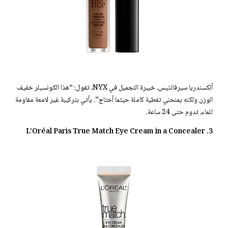
ألكسندريا سيرفانتيس، خبيرة التجميل في NYX، تقول: “هذا الكونسيلر خفيف
الوزن ولكنه يمنحني تغطية كاملة حيثما أحتاج”. يأتي بتركيبة غير لامعة مقاومة
للماء، تدوم حتى 24 ساعة.
3. L’Oréal Paris True Match Eye Cream in a Concealer