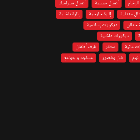
الرخام
أعمال جبسية
أعمال سيرامبك
ال معدنية
إنارة خارجية
إنارة داخلية
 حدائق
ديكورات إسلامية
ديكورات داخلية
ت مائية
ستائر
غرف أطفال
نوم
فلل وقصور
مساجد و جوامع