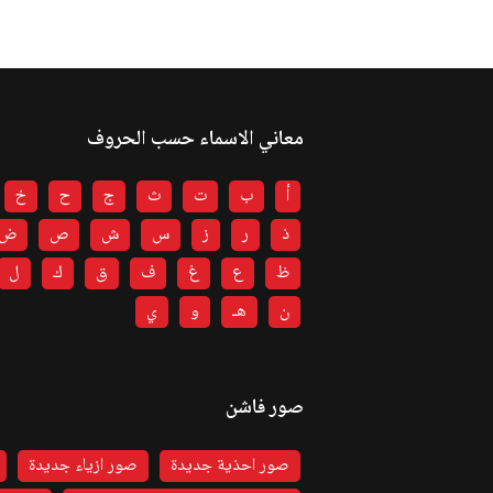
معاني الاسماء حسب الحروف
أ
ب
ت
ث
ج
ح
خ
ذ
ر
ز
س
ش
ص
ض
ظ
ع
غ
ف
ق
ك
ل
ن
هـ
و
ي
صور فاشن
صور احذية جديدة
صور ازياء جديدة