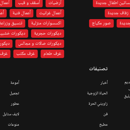
اتين اطفال جديدة
أرضيات
أسقف و قبب
أعمال 
زفاف جديدة
أعمال غرانيت
أعمال فنية
أعم
ديدة
صور مكياج
اكسسوارات منزلية
تنسيق وزراعة
ديكورات حجرية
ديكورات خشبية
ديكورات صالات و مجالس
ديكورا
غرف طعام
غرف مكتب
غرف 
تصنيفات
ديم
أخبار
أمومة
ف
الحياة الزوجية
تجميل
يليق
زاويتي الحرة
عطور
فن
لايف ستايل
مطبخ
منوعات