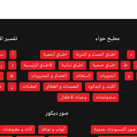
مطبخ حواء
تفسير ال
د
اطباق الحساء و الشربة
اطباق الحمية
أ
ب
ط
اطباق صحية
اطباق نباتية
الاطباق الرئيسية
ذ
ر
م
الحلويات
السلطات
العصائر و المشروبات
ظ
ع
الكيك و الجاتوه
المعجنات و الفطائر
المقبلات
ن
ه
سندوتشات
وجبات الاطفال
صور ديكور
صور اكسسوارات جديدة
أبواب و نوافذ
أثاث و مفروشات