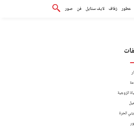
عطور
زفاف
لايف ستايل
فن
صور
ات
ر
مة
اة الزوجية
يل
يتي الحرة
ر