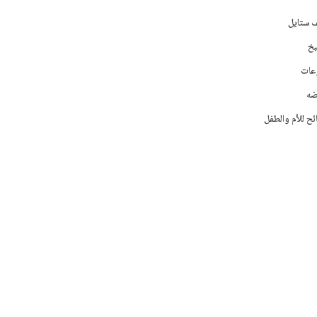
ف ستايل
خ
عات
ه
ح للأم والطفل