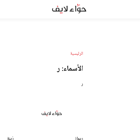
الرئيسية
الأسماء:
ر
ر
ريماز
رَينة