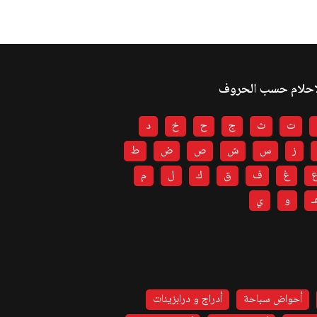
احلام حسب الحروف
ت
ث
ج
ح
خ
د
ز
س
ش
ص
ض
ط
غ
ف
ق
ك
ل
م
ـ
و
ي
أحواض سباحة
أدراج و درابزينات