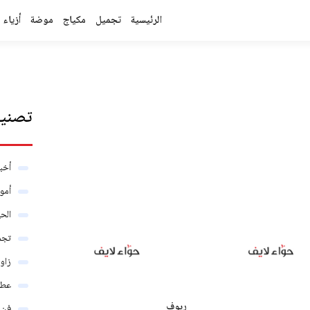
الرئيسية
تجميل
مكياج
موضة
أزياء
تصنيف
أخبا
أمو
الحي
تجم
زاو
عطو
رِيوف
فن