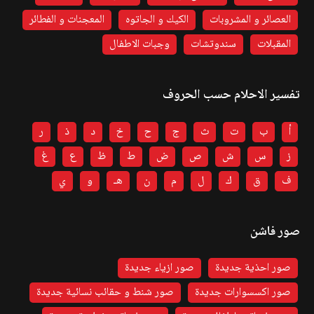
العصائر و المشروبات
الكيك و الجاتوه
المعجنات و الفطائر
المقبلات
سندوتشات
وجبات الاطفال
تفسير الاحلام حسب الحروف
أ
ب
ت
ث
ج
ح
خ
د
ذ
ر
ز
س
ش
ص
ض
ط
ظ
ع
غ
ف
ق
ك
ل
م
ن
هـ
و
ي
صور فاشن
صور احذية جديدة
صور ازياء جديدة
صور اكسسوارات جديدة
صور شنط و حقائب نسائية جديدة