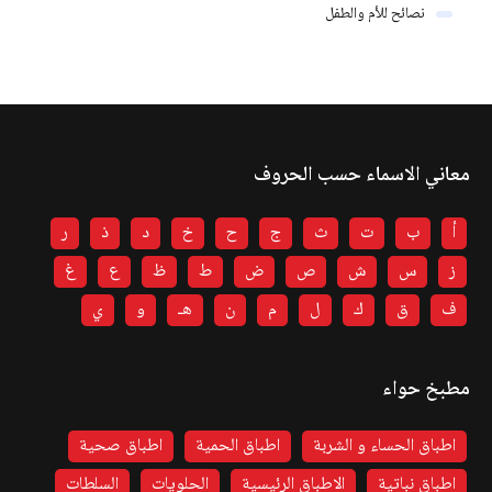
نصائح للأم والطفل
معاني الاسماء حسب الحروف
أ
ب
ت
ث
ج
ح
خ
د
ذ
ر
ز
س
ش
ص
ض
ط
ظ
ع
غ
ف
ق
ك
ل
م
ن
هـ
و
ي
مطبخ حواء
اطباق الحساء و الشربة
اطباق الحمية
اطباق صحية
اطباق نباتية
الاطباق الرئيسية
الحلويات
السلطات