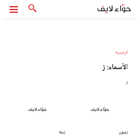
الرئيسية
الأسماء:
ز
ز
زينون
زينة