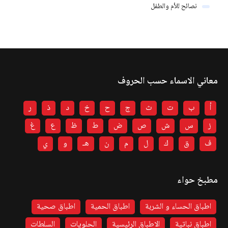
نصائح للأم والطفل
معاني الاسماء حسب الحروف
أ
ب
ت
ث
ج
ح
خ
د
ذ
ر
ز
س
ش
ص
ض
ط
ظ
ع
غ
ف
ق
ك
ل
م
ن
هـ
و
ي
مطبخ حواء
اطباق الحساء و الشربة
اطباق الحمية
اطباق صحية
اطباق نباتية
الاطباق الرئيسية
الحلويات
السلطات