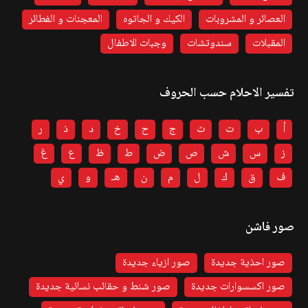
العصائر و المشروبات
الكيك و الجاتوه
المعجنات و الفطائر
المقبلات
سندوتشات
وجبات الاطفال
تفسير الاحلام حسب الحروف
أ
ب
ت
ث
ج
ح
خ
د
ذ
ر
ز
س
ش
ص
ض
ط
ظ
ع
غ
ف
ق
ك
ل
م
ن
هـ
و
ي
صور فاشن
صور احذية جديدة
صور ازياء جديدة
صور اكسسوارات جديدة
صور شنط و حقائب نسائية جديدة