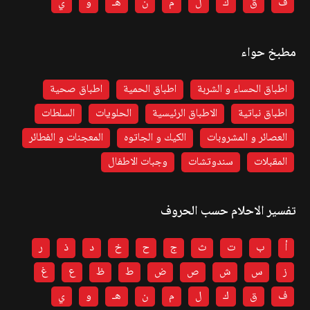
ف
ق
ك
ل
م
ن
هـ
و
ي
مطبخ حواء
اطباق الحساء و الشربة
اطباق الحمية
اطباق صحية
اطباق نباتية
الاطباق الرئيسية
الحلويات
السلطات
العصائر و المشروبات
الكيك و الجاتوه
المعجنات و الفطائر
المقبلات
سندوتشات
وجبات الاطفال
تفسير الاحلام حسب الحروف
أ
ب
ت
ث
ج
ح
خ
د
ذ
ر
ز
س
ش
ص
ض
ط
ظ
ع
غ
ف
ق
ك
ل
م
ن
هـ
و
ي