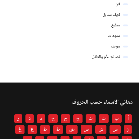
فن
لايف ستايل
مطبخ
منوعات
موضه
نصائح للأم والطفل
معاني الاسماء حسب الحروف
أ
ب
ت
ث
ج
ح
خ
د
ذ
ر
ز
س
ش
ص
ض
ط
ظ
ع
غ