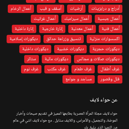
أدراج و درابزينات
أرضيات
أسقف و قبب
أعمال الرخام
أعمال جبسية
أعمال سيرامبك
أعمال غرانيت
أعمال فنية
أعمال معدنية
إنارة خارجية
إنارة داخلية
اكسسوارات منزلية
تنسيق وزراعة حدائق
ديكورات إسلامية
ديكورات حجرية
ديكورات خشبية
ديكورات داخلية
ديكورات صالات و مجالس
ديكورات مائية
ستائر
غرف أطفال
غرف طعام
غرف مكتب
غرف نوم
فلل وقصور
مساجد و جوامع
عن حواء لايف
حواء لايف مجلة المرأة العصرية بطابعها المميز في تقديم صيحات وأخبار
الموضة، والتجميل، والأعراس، واللايف ستايل . مع حواء لايف انتي في عالم
من التميز الذي يليق بك