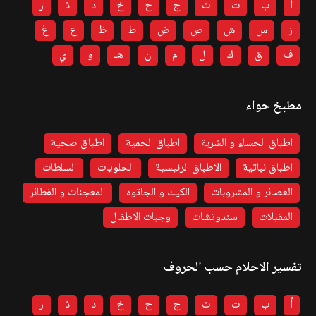
أ
ب
ت
ث
ج
ح
خ
د
ذ
ر
ز
س
ش
ص
ض
ط
ظ
ع
غ
ف
ق
ك
ل
م
ن
هـ
و
ي
مطبخ حواء
اطباق الحساء و الشربة
اطباق الحمية
اطباق صحية
اطباق نباتية
الاطباق الرئيسية
الحلويات
السلطات
العصائر و المشروبات
الكيك و الجاتوه
المعجنات و الفطائر
المقبلات
سندوتشات
وجبات الاطفال
تفسير الاحلام حسب الحروف
أ
ب
ت
ث
ج
ح
خ
د
ذ
ر