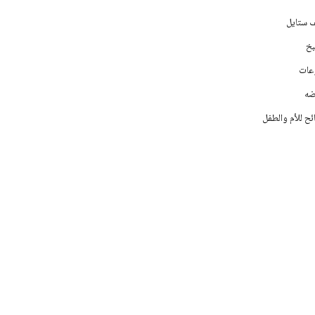
ف ستايل
خ
عات
ه
ح للأم والطفل