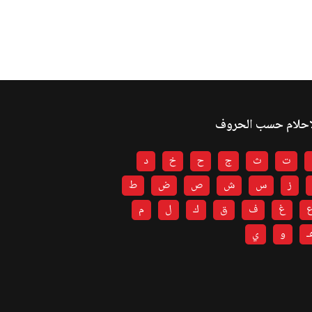
احلام حسب الحروف
ت
ث
ج
ح
خ
د
ز
س
ش
ص
ض
ط
غ
ف
ق
ك
ل
م
ـ
و
ي