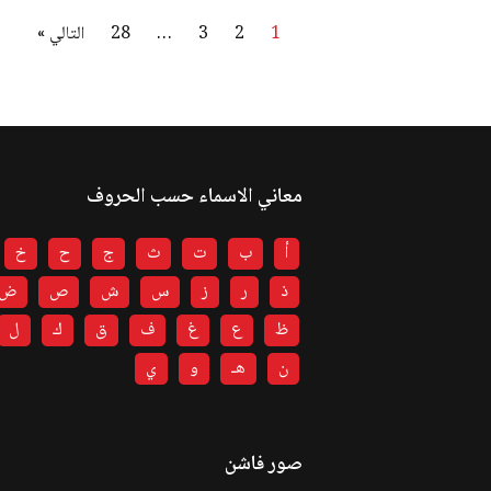
1
2
3
…
28
التالي »
معاني الاسماء حسب الحروف
أ
ب
ت
ث
ج
ح
خ
ذ
ر
ز
س
ش
ص
ض
ظ
ع
غ
ف
ق
ك
ل
ن
هـ
و
ي
صور فاشن