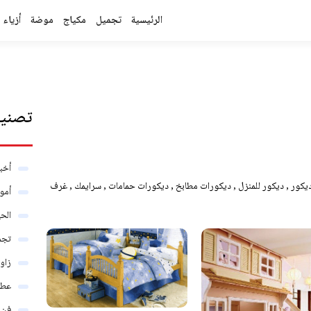
الرئيسية
تجميل
مكياج
موضة
أزياء
تصنيف
أخبا
ديكور , ديكور للمنزل , ديكورات مطابخ , ديكورات حمامات , سرايمك , غرف
أمو
الحي
تجم
زاو
عطو
فن