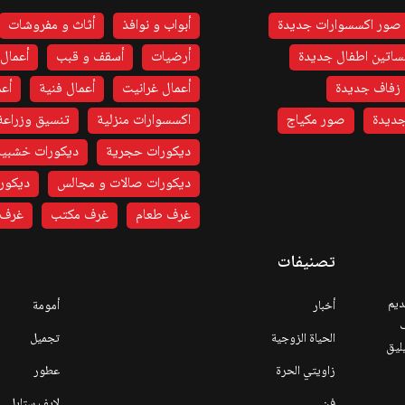
صور اكسسوارات جديدة
أبواب و نوافذ
أثاث و مفروشات
اتين اطفال جديدة
أرضيات
أسقف و قبب
أعمال 
زفاف جديدة
أعمال غرانيت
أعمال فنية
أعم
ديدة
صور مكياج
اكسسوارات منزلية
تنسيق وزراعة
ديكورات حجرية
ديكورات خشبية
ديكورات صالات و مجالس
ديكورا
غرف طعام
غرف مكتب
غرف 
تصنيفات
ديم
أخبار
أمومة
ف
الحياة الزوجية
تجميل
يليق
زاويتي الحرة
عطور
فن
لايف ستايل