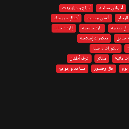
أحواض سباحة
أدراج و درابزينات
الرخام
أعمال جبسية
أعمال سيرامبك
ال معدنية
إنارة خارجية
إنارة داخلية
 حدائق
ديكورات إسلامية
ديكورات داخلية
ت مائية
ستائر
غرف أطفال
نوم
فلل وقصور
مساجد و جوامع