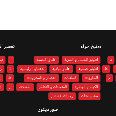
مطبخ حواء
تفسير ال
د
اطباق الحساء و الشربة
اطباق الحمية
أ
ب
ط
اطباق صحية
اطباق نباتية
الاطباق الرئيسية
ذ
ر
م
الحلويات
السلطات
العصائر و المشروبات
ظ
ع
الكيك و الجاتوه
المعجنات و الفطائر
المقبلات
ن
ه
سندوتشات
وجبات الاطفال
صور ديكور