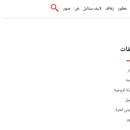
عطور
زفاف
لايف ستايل
فن
صور
ات
ر
مة
اة الزوجية
يل
يتي الحرة
ر