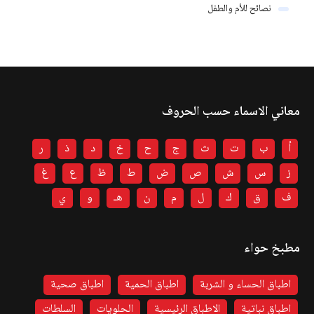
نصائح للأم والطفل
معاني الاسماء حسب الحروف
أ
ب
ت
ث
ج
ح
خ
د
ذ
ر
ز
س
ش
ص
ض
ط
ظ
ع
غ
ف
ق
ك
ل
م
ن
هـ
و
ي
مطبخ حواء
اطباق الحساء و الشربة
اطباق الحمية
اطباق صحية
اطباق نباتية
الاطباق الرئيسية
الحلويات
السلطات