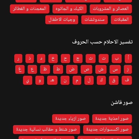
العصائر و المشروبات
الكيك و الجاتوه
المعجنات و الفطائر
المقبلات
سندوتشات
وجبات الاطفال
تفسير الاحلام حسب الحروف
أ
ب
ت
ث
ج
ح
خ
د
ذ
ر
ز
س
ش
ص
ض
ط
ظ
ع
غ
ف
ق
ك
ل
م
ن
هـ
و
ي
صور فاشن
صور احذية جديدة
صور ازياء جديدة
صور اكسسوارات جديدة
صور شنط و حقائب نسائية جديدة