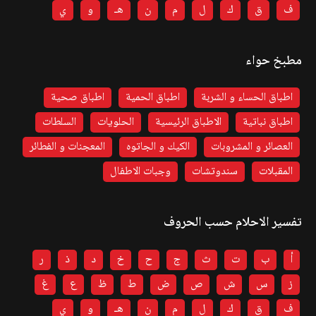
ف
ق
ك
ل
م
ن
هـ
و
ي
مطبخ حواء
اطباق الحساء و الشربة
اطباق الحمية
اطباق صحية
اطباق نباتية
الاطباق الرئيسية
الحلويات
السلطات
العصائر و المشروبات
الكيك و الجاتوه
المعجنات و الفطائر
المقبلات
سندوتشات
وجبات الاطفال
تفسير الاحلام حسب الحروف
أ
ب
ت
ث
ج
ح
خ
د
ذ
ر
ز
س
ش
ص
ض
ط
ظ
ع
غ
ف
ق
ك
ل
م
ن
هـ
و
ي