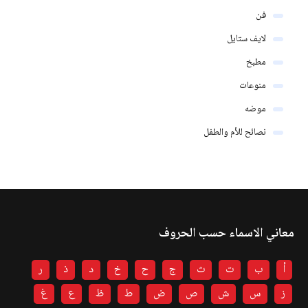
فن
لايف ستايل
مطبخ
منوعات
موضه
نصائح للأم والطفل
معاني الاسماء حسب الحروف
أ
ب
ت
ث
ج
ح
خ
د
ذ
ر
ز
س
ش
ص
ض
ط
ظ
ع
غ