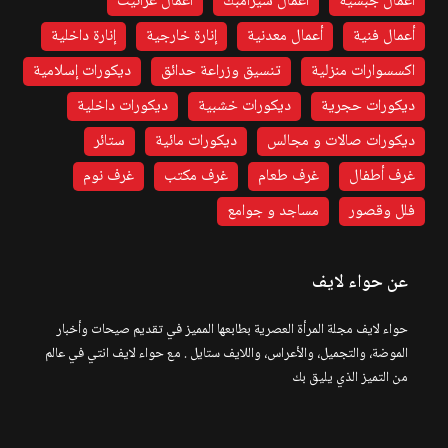
أعمال جبسية
أعمال سيرامبك
أعمال غرانيت
أعمال فنية
أعمال معدنية
إنارة خارجية
إنارة داخلية
اكسسوارات منزلية
تنسيق وزراعة حدائق
ديكورات إسلامية
ديكورات حجرية
ديكورات خشبية
ديكورات داخلية
ديكورات صالات و مجالس
ديكورات مائية
ستائر
غرف أطفال
غرف طعام
غرف مكتب
غرف نوم
فلل وقصور
مساجد و جوامع
عن حواء لايف
حواء لايف مجلة المرأة العصرية بطابعها المميز في تقديم صيحات وأخبار
الموضة، والتجميل، والأعراس، واللايف ستايل . مع حواء لايف انتي في عالم
من التميز الذي يليق بك