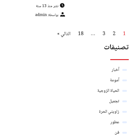
نشر منذ 13 سنة
بواسطة: admin
1
2
3
…
18
التالي »
تصنيفات
أخبار
أمومة
الحياة الزوجية
تجميل
زاويتي الحرة
عطور
فن