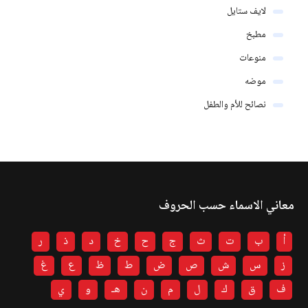
لايف ستايل
مطبخ
منوعات
موضه
نصائح للأم والطفل
معاني الاسماء حسب الحروف
أ
ب
ت
ث
ج
ح
خ
د
ذ
ر
ز
س
ش
ص
ض
ط
ظ
ع
غ
ف
ق
ك
ل
م
ن
هـ
و
ي