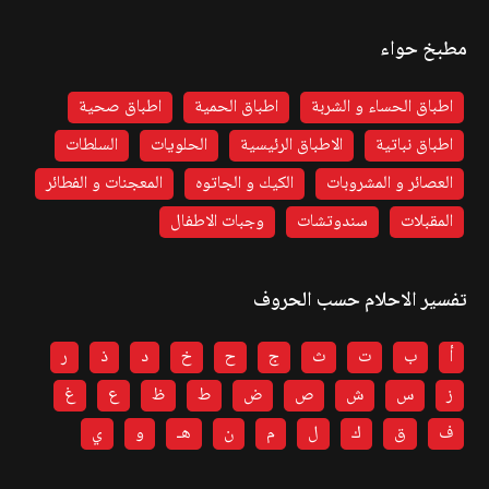
مطبخ حواء
اطباق الحساء و الشربة
اطباق الحمية
اطباق صحية
اطباق نباتية
الاطباق الرئيسية
الحلويات
السلطات
العصائر و المشروبات
الكيك و الجاتوه
المعجنات و الفطائر
المقبلات
سندوتشات
وجبات الاطفال
تفسير الاحلام حسب الحروف
أ
ب
ت
ث
ج
ح
خ
د
ذ
ر
ز
س
ش
ص
ض
ط
ظ
ع
غ
ف
ق
ك
ل
م
ن
هـ
و
ي