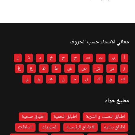
معاني الاسماء حسب الحروف
أ
ب
ت
ث
ج
ح
خ
د
ذ
ر
ز
س
ش
ص
ض
ط
ظ
ع
غ
ف
ق
ك
ل
م
ن
هـ
و
ي
مطبخ حواء
اطباق الحساء و الشربة
اطباق الحمية
اطباق صحية
اطباق نباتية
الاطباق الرئيسية
الحلويات
السلطات