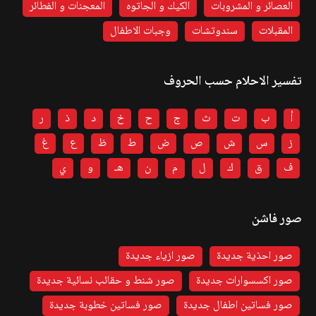
العصائر و المشروبات
الكيك و الجاتوه
المعجنات و الفطائر
المقبلات
سندوتشات
وجبات الاطفال
تفسير الاحلام حسب الحروف
أ
ب
ت
ث
ج
ح
خ
د
ذ
ر
ز
س
ش
ص
ض
ط
ظ
ع
غ
ف
ق
ك
ل
م
ن
هـ
و
ي
صور فاشن
صور احذية جديدة
صور ازياء جديدة
صور اكسسوارات جديدة
صور شنط و حقائب نسائية جديدة
صور فساتين اطفال جديدة
صور فساتين خطوبة جديدة