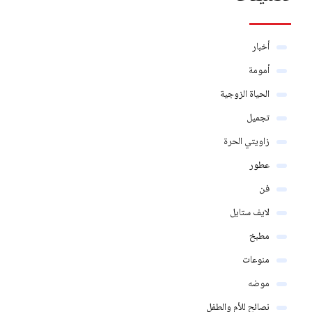
أخبار
أمومة
الحياة الزوجية
تجميل
زاويتي الحرة
عطور
فن
لايف ستايل
مطبخ
منوعات
موضه
نصائح للأم والطفل