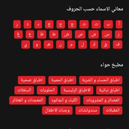
معاني الاسماء حسب الحروف
أ
ب
ت
ث
ج
ح
خ
د
ذ
ر
ز
س
ش
ص
ض
ط
ظ
ع
غ
ف
ق
ك
ل
م
ن
هـ
و
ي
مطبخ حواء
اطباق الحساء و الشربة
اطباق الحمية
اطباق صحية
اطباق نباتية
الاطباق الرئيسية
الحلويات
السلطات
العصائر و المشروبات
الكيك و الجاتوه
المعجنات و الفطائر
المقبلات
سندوتشات
وجبات الاطفال