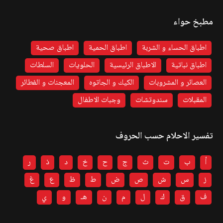
مطبخ حواء
اطباق الحساء و الشربة
اطباق الحمية
اطباق صحية
اطباق نباتية
الاطباق الرئيسية
الحلويات
السلطات
العصائر و المشروبات
الكيك و الجاتوه
المعجنات و الفطائر
المقبلات
سندوتشات
وجبات الاطفال
تفسير الاحلام حسب الحروف
أ
ب
ت
ث
ج
ح
خ
د
ذ
ر
ز
س
ش
ص
ض
ط
ظ
ع
غ
ف
ق
ك
ل
م
ن
هـ
و
ي