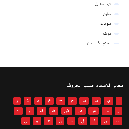
لايف ستايل
مطبخ
منوعات
موضه
نصائح للأم والطفل
معاني الاسماء حسب الحروف
أ
ب
ت
ث
ج
ح
خ
د
ذ
ر
ز
س
ش
ص
ض
ط
ظ
ع
غ
ف
ق
ك
ل
م
ن
هـ
و
ي