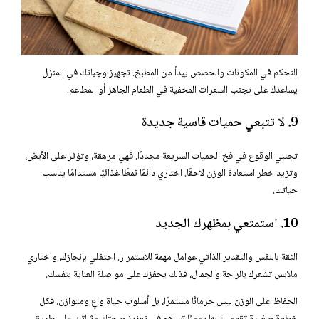
التحكم في المكونات والحصص يبدأ من المطبخ. تجهيز وجباتك في المنزل
يساعدك على تجنب السعرات المخفية في الطعام الجاهز أو المطاعم.
9. لا تتبعي حميات قاسية جديدة
تجنبي الوقوع في فخ الحميات السريعة مجددًا. فهي مرهقة، وتؤثر على الأيض،
وتزيد خطر استعادة الوزن لاحقًا. اختاري دائمًا نمطًا غذائيًا مستدامًا يناسب
حياتك.
10. استمتعي بمظهرك الجديد
الثقة بالنفس والتقدير الذاتي عوامل مهمة للاستمرار. احتفلي بإنجازك، واختاري
ملابس تشعرك بالراحة والجمال، فذلك يحفزك على مواصلة العناية بنفسك.
الحفاظ على الوزن ليس حرمانًا مستمرًا، بل أسلوب حياة واعٍ ومتوازن. فكل
خطوة صغيرة تقومين بها يوميًا تساهم في تعزيز صحتك وثباتك على طريق