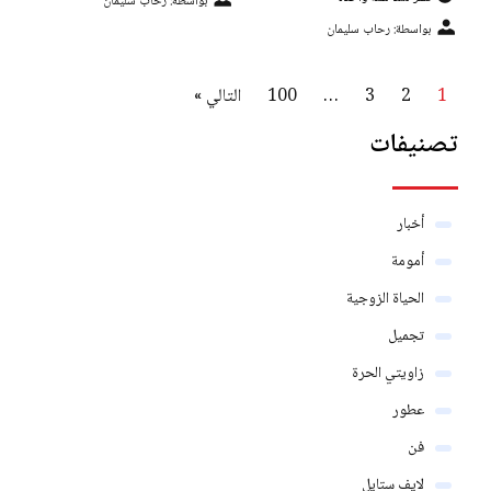
بواسطة: رحاب سليمان
بواسطة: رحاب سليمان
1
2
3
…
100
التالي »
تصنيفات
أخبار
أمومة
الحياة الزوجية
تجميل
زاويتي الحرة
عطور
فن
لايف ستايل