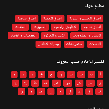
مطبخ حواء
اطباق الحساء و الشربة
اطباق الحمية
اطباق صحية
اطباق نباتية
الاطباق الرئيسية
الحلويات
السلطات
العصائر و المشروبات
الكيك و الجاتوه
المعجنات و الفطائر
المقبلات
سندوتشات
وجبات الاطفال
تفسير الاحلام حسب الحروف
أ
ب
ت
ث
ج
ح
خ
د
ذ
ر
ز
س
ش
ص
ض
ط
ظ
ع
غ
ف
ق
ك
ل
م
ن
هـ
و
ي