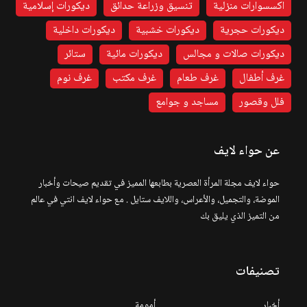
اكسسوارات منزلية
تنسيق وزراعة حدائق
ديكورات إسلامية
ديكورات حجرية
ديكورات خشبية
ديكورات داخلية
ديكورات صالات و مجالس
ديكورات مائية
ستائر
غرف أطفال
غرف طعام
غرف مكتب
غرف نوم
فلل وقصور
مساجد و جوامع
عن حواء لايف
حواء لايف مجلة المرأة العصرية بطابعها المميز في تقديم صيحات وأخبار
الموضة، والتجميل، والأعراس، واللايف ستايل . مع حواء لايف انتي في عالم
من التميز الذي يليق بك
تصنيفات
أخبار
أمومة