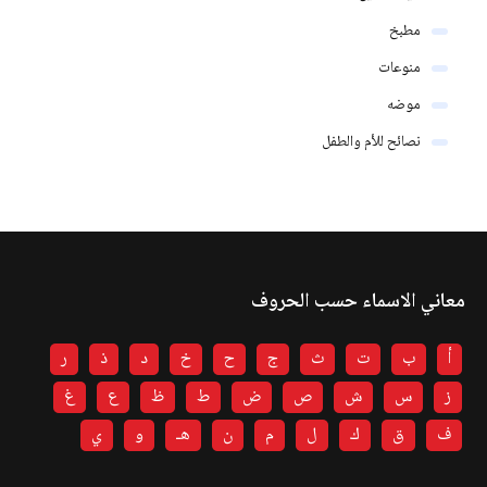
مطبخ
منوعات
موضه
نصائح للأم والطفل
معاني الاسماء حسب الحروف
أ
ب
ت
ث
ج
ح
خ
د
ذ
ر
ز
س
ش
ص
ض
ط
ظ
ع
غ
ف
ق
ك
ل
م
ن
هـ
و
ي