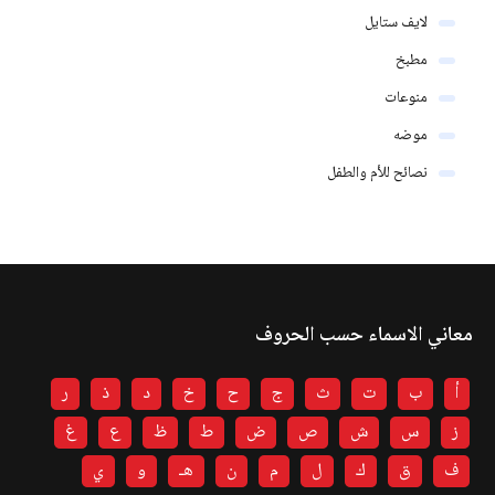
لايف ستايل
مطبخ
منوعات
موضه
نصائح للأم والطفل
معاني الاسماء حسب الحروف
أ
ب
ت
ث
ج
ح
خ
د
ذ
ر
ز
س
ش
ص
ض
ط
ظ
ع
غ
ف
ق
ك
ل
م
ن
هـ
و
ي