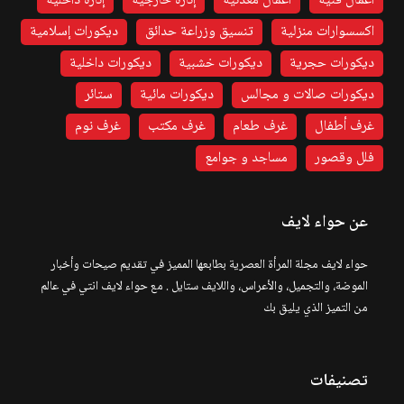
أعمال فنية
أعمال معدنية
إنارة خارجية
إنارة داخلية
اكسسوارات منزلية
تنسيق وزراعة حدائق
ديكورات إسلامية
ديكورات حجرية
ديكورات خشبية
ديكورات داخلية
ديكورات صالات و مجالس
ديكورات مائية
ستائر
غرف أطفال
غرف طعام
غرف مكتب
غرف نوم
فلل وقصور
مساجد و جوامع
عن حواء لايف
حواء لايف مجلة المرأة العصرية بطابعها المميز في تقديم صيحات وأخبار
الموضة، والتجميل، والأعراس، واللايف ستايل . مع حواء لايف انتي في عالم
من التميز الذي يليق بك
تصنيفات