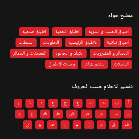
مطبخ حواء
اطباق الحساء و الشربة
اطباق الحمية
اطباق صحية
اطباق نباتية
الاطباق الرئيسية
الحلويات
السلطات
العصائر و المشروبات
الكيك و الجاتوه
المعجنات و الفطائر
المقبلات
سندوتشات
وجبات الاطفال
تفسير الاحلام حسب الحروف
أ
ب
ت
ث
ج
ح
خ
د
ذ
ر
ز
س
ش
ص
ض
ط
ظ
ع
غ
ف
ق
ك
ل
م
ن
هـ
و
ي