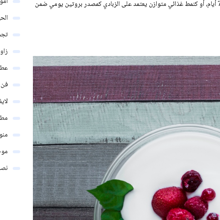
أمو
قد تكون على شكل خطة قصيرة الأمد تمتد من 3 إلى 7 أيام، أو كنمط غذائي متوازن يعتمد على الزبادي كمصدر بروتين يومي ضمن
الحي
تجم
زاو
عطو
فن
لاي
مطب
منو
موض
نصائ