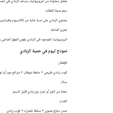
بفضل محتواه من البروبيوتيك، يساعد الزبادي في تحسين 
دعم صحة العظام:
يحتوي الزبادي على نسبة عالية من الكالسيوم وفيتامين D، مما يعزز قوة العظام ويقلل خطر الإصابة بالهشاشة
تعزيز المناعة:
البروبيوتيك الموجود في الزبادي يقوي الجهاز المناعي و
نموذج ليوم في حمية الزبادي
الإفطار:
كوب زبادي طبيعي + ملعقة شوفان + شرائح موز أو ت
سناك:
حفنة من اللوز أو خيار مع زبادي قليل الدسم
الغداء:
صدر دجاج مشوي + سلطة خضراء + كوب زبادي