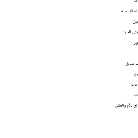
مة
اة الزوجية
يل
يتي الحرة
ر
ف ستايل
خ
عات
ه
ح للأم والطفل