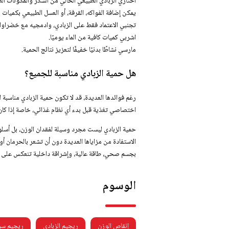
اختاري الزبادي الطبيعي الخالي من السكر والمكونات الص
يمكن إضافة الفواكه، القرفة، أو العسل الطبيعي بكميات
تجنبي الاعتماد فقط على الزبادي، وادمجيه مع خضراوا
اشربي كميات كافية من الماء يوميًا.
مارسي نشاطًا بدنيًا خفيفًا لتعزيز نتائج الحمية.
هل حمية الزبادي مناسبة للجميع؟
رغم فوائدها العديدة، قد لا تكون حمية الزبادي مناسب
اختصاصي تغذية قبل بدء أي نظام غذائي، خاصة إذا كا
حمية الزبادي ليست مجرد وسيلة لفقدان الوزن، بل أسلو
الاستفادة من مزاياها العديدة دون أن تشعر بالحرمان أو 
بجسم صحي، طاقة عالية، وإشراقة داخلية تنعكس على 
الوسوم
إنقاص الوزن
ريجيم الزبادي
ريجيم سر