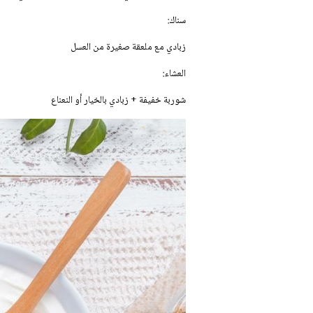
سناك:
زبادي مع ملعقة صغيرة من العسل
العشاء:
شوربة خفيفة + زبادي بالخيار أو النعناع