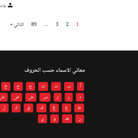
بواسطة: 
1
2
3
…
89
التالي »
معاني الاسماء حسب الحروف
أ
ب
ت
ث
ج
ح
خ
ذ
ر
ز
س
ش
ص
ض
ظ
ع
غ
ف
ق
ك
ل
ن
هـ
و
ي