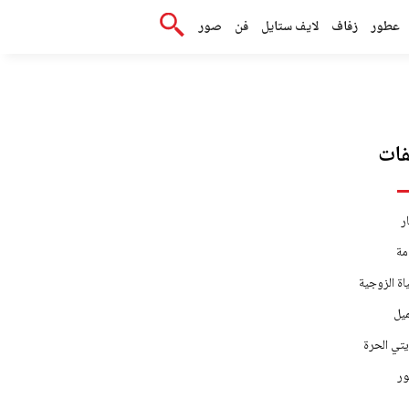
عطور
زفاف
لايف ستايل
فن
صور
ات
ر
مة
اة الزوجية
يل
يتي الحرة
ر