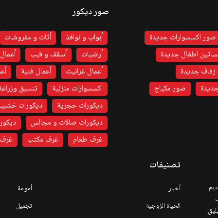
صور ديكور
صور اكسسوارات جديدة
أبواب و نوافذ
أثاث و مفروشات
اتين اطفال جديدة
أرضيات
أسقف و قبب
أعمال 
زفاف جديدة
أعمال غرانيت
أعمال فنية
أعم
ديدة
صور مكياج
اكسسوارات منزلية
تنسيق وزراعة
ديكورات حجرية
ديكورات خشبية
ديكورات صالات و مجالس
ديكورا
غرف طعام
غرف مكتب
غرف 
تصنيفات
ديم
أخبار
أمومة
ف
الحياة الزوجية
تجميل
يليق