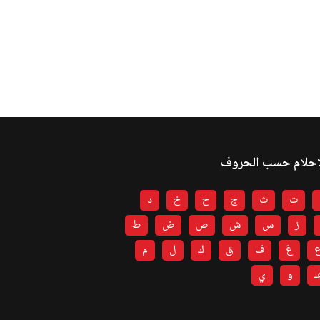
احلام حسب الحروف
ت
ث
ج
ح
خ
د
ز
س
ش
ص
ض
ط
غ
ف
ق
ك
ل
م
ـ
و
ي