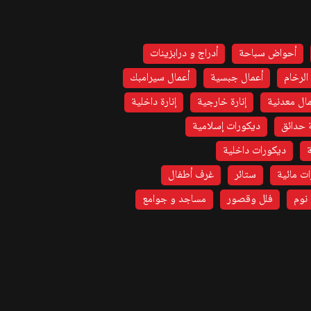
أحواض سباحة
أدراج و درابزينات
الرخام
أعمال جبسية
أعمال سيرامبك
ال معدنية
إنارة خارجية
إنارة داخلية
 حدائق
ديكورات إسلامية
ديكورات داخلية
ت مائية
ستائر
غرف أطفال
نوم
فلل وقصور
مساجد و جوامع