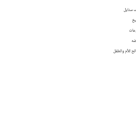
ف ستايل
خ
عات
ه
ح للأم والطفل