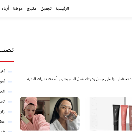
الرئيسية
تجميل
مكياج
موضة
أزياء
تصنيف
أخبا
 تحافظى بها على جمال بشرتك طول العام، وتابعى أحدث تقنيات العناية
أمو
الحي
تجم
زاو
عطو
فن