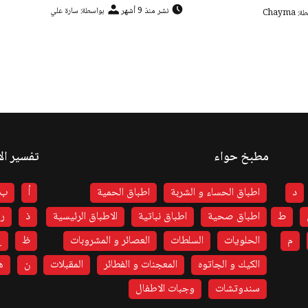
نشر منذ 9 أشهر
بواسطة: سارة علي
Chayma
مطبخ حواء
تفسير ال
د
اطباق الحساء و الشربة
اطباق الحمية
أ
ب
ط
اطباق صحية
اطباق نباتية
الاطباق الرئيسية
ذ
ر
م
الحلويات
السلطات
العصائر و المشروبات
ظ
ع
الكيك و الجاتوه
المعجنات و الفطائر
المقبلات
ن
ه
سندوتشات
وجبات الاطفال