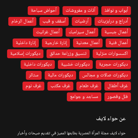
أبواب و نوافذ
أثاث و مفروشات
أحواض سباحة
أدراج و درابزينات
أرضيات
أسقف و قبب
أعمال الرخام
أعمال جبسية
أعمال سيرامبك
أعمال غرانيت
أعمال فنية
أعمال معدنية
إنارة خارجية
إنارة داخلية
اكسسوارات منزلية
تنسيق وزراعة حدائق
ديكورات إسلامية
ديكورات حجرية
ديكورات خشبية
ديكورات داخلية
ديكورات صالات و مجالس
ديكورات مائية
ستائر
غرف أطفال
غرف طعام
غرف مكتب
غرف نوم
فلل وقصور
مساجد و جوامع
عن حواء لايف
حواء لايف مجلة المرأة العصرية بطابعها المميز في تقديم صيحات وأخبار