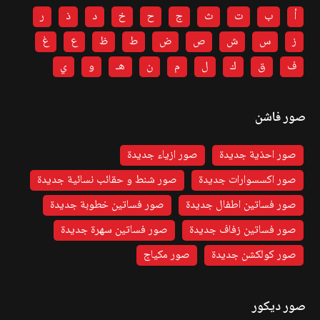
أ
ب
ت
ث
ج
ح
خ
د
ذ
ر
ز
س
ش
ص
ض
ط
ظ
ع
غ
ف
ق
ك
ل
م
ن
هـ
و
ي
صور فاشن
صور احذية جديدة
صور ازياء جديدة
صور اكسسوارات جديدة
صور شنط و حقائب نسائية جديدة
صور فساتين اطفال جديدة
صور فساتين خطوبة جديدة
صور فساتين زفاف جديدة
صور فساتين سهرة جديدة
صور كولكشن جديدة
صور مكياج
صور ديكور