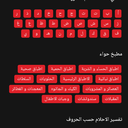
أ
ب
ت
ث
ج
ح
خ
د
ذ
ر
ز
س
ش
ص
ض
ط
ظ
ع
غ
ف
ق
ك
ل
م
ن
هـ
و
ي
مطبخ حواء
اطباق الحساء و الشربة
اطباق الحمية
اطباق صحية
اطباق نباتية
الاطباق الرئيسية
الحلويات
السلطات
العصائر و المشروبات
الكيك و الجاتوه
المعجنات و الفطائر
المقبلات
سندوتشات
وجبات الاطفال
تفسير الاحلام حسب الحروف