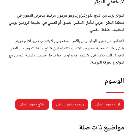
7. خففي التوتر
التوتر
يزيد من إنتاج الكورتيزول، وهو هرمون مرتبط بتخزين الدهون في
منطقة البطن. جربي التأمل، التنفس العميق، أو المشي في الطبيعة كروتين يومي
لتخفيف الضغط النفسي.
التخلص من دهون البطن ليس بالأمر المستحيل، ولا يتطلب تغييرات جذرية.
بتبني عادات صحية صغيرة وثابتة، يمكنك تحقيق نتائج مذهلة تدوم على المدى
الطويل. السر يكمن في الاستمرارية والوعي بما يدخل جسمك وكيفية التعامل مع
التوتر والحركة اليومية.
الوسوم
ازاله دهون البطن
ريجيم دهون البطن
علاج دهون البطن
مواضيع ذات صلة