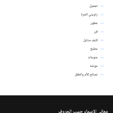
تجميل
زاويتي الحرة
عطور
فن
لايف ستايل
مطبخ
منوعات
موضه
نصائح للأم والطفل
معاني الاسماء حسب الحروف