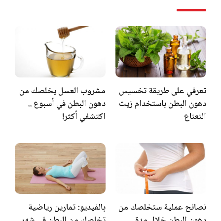
تعرفي على طريقة تخسيس
مشروب العسل يخلصك من
دهون البطن باستخدام زيت
دهون البطن في أسبوع ..
النعناع
اكتشفي أكثر!
نصائح عملية ستخلصك من
بالفيديو: تمارين رياضية
دهون البطن خلال مدة
تخلصك من البطن في شهر